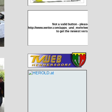
Not a valid button - please go to
http://www.wetter.com/apps_und_mehr/website/homepagew
to get the newest version.