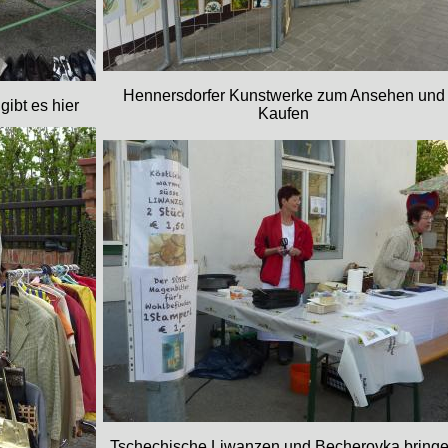
Hennersdorfer Kunstwerke zum Ansehen und
ibt es hier
Kaufen
Tschechische Liwanzen und Becherovka bring