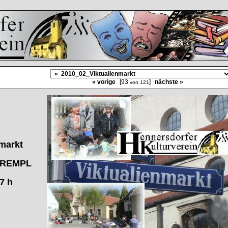
« vorige
[93
]
nächste »
von 121
nmarkt
KREMPL
7 h