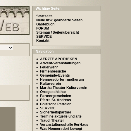
Wichtige Seiten
Startseite
Neue bzw. geänderte Seiten
Gästebuch
FORUM
Sitemap / Seitenübersicht
SERVICE
Kontakt
Navigation
« AERZTE APOTHEKEN
¤ Advent-Veranstaltungen
« Feuerwehr
« Firmenbesuche
¤ Gemeinde-Events
« Hennersdorfer rundherum
¤ Kulturverein
« Martha Theater Kulturverein
« Ortsgeschichte
¤ Partnergemeinden
« Pfarre St. Andreas
¤ Politische Parteien
« SERVICE
« Sicherheitspartner
« Termine aktuelle und alte
« Traudl Theater
« Veranstaltungshalle 9erHaus
¤ Was Hennersdorf bewegt