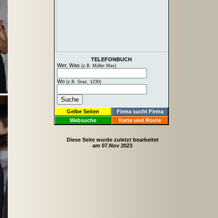
TELEFONBUCH
Wer, Was
(z.B. Müller Max)
Wo
(z.B. Graz, 1230)
Gelbe Seiten
Firma sucht Firma
Websuche
Karte und Route
Diese Seite wurde zuletzt bearbeitet
am 07.Nov 2023