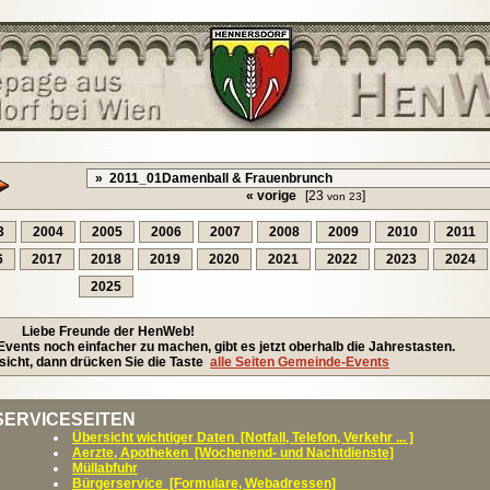
« vorige
[23
]
von 23
3
2004
2005
2006
2007
2008
2009
2010
2011
6
2017
2018
2019
2020
2021
2022
2023
2024
2025
Liebe Freunde der HenWeb!
ents noch einfacher zu machen, gibt es jetzt oberhalb die Jahrestasten.
icht, dann drücken Sie die Taste
alle Seiten Gemeinde-Events
SERVICESEITEN
Übersicht wichtiger Daten [Notfall, Telefon, Verkehr ... ]
Aerzte, Apotheken [Wochenend- und Nachtdienste]
Müllabfuhr
Bürgerservice [Formulare, Webadressen]