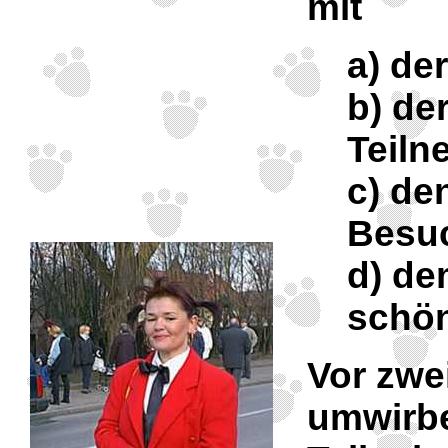
mit
a) de
b) der
Teil
c) de
Besu
d) de
schön
Vor zwe
umwirbe