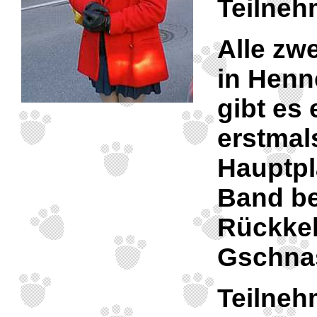
Teilneh
Alle zw
in Henn
gibt es
erstmal
Hauptpl
Band be
Rückkeh
Gschnas
Teilneh