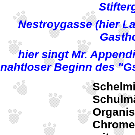
Stifte
Nestroygasse (hier La
Gastho
hier singt Mr. Appendi
nahtloser Beginn des "G
Schelmi
Schulmä
Organis
Chromec