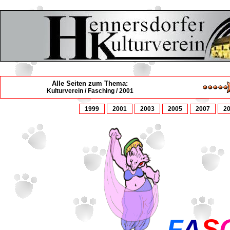
Alle Seiten zum Thema:
Kulturverein / Fasching / 2001
1999
2001
2003
2005
2007
2
F
A
S