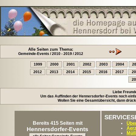
Alle Seiten zum Thema:
Gemeinde-Events / 2010 - 2019 / 2012
1999
2000
2001
2002
2003
2004
2
2012
2013
2014
2015
2016
2017
20
20
Liebe Freund
Um das Auffinden der Hennersdorfer-Events noch einfac
Wollen Sie eine Gesamtübersicht, dann drück
SERVICES
Bereits 415 Seiten mit
Über
Aerz
Hennersdorfer-Events
Müll