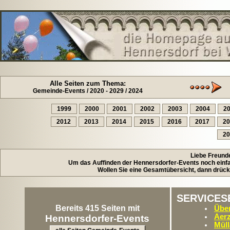
Alle Seiten zum Thema:
Gemeinde-Events / 2020 - 2029 / 2024
1999
2000
2001
2002
2003
2004
2
2012
2013
2014
2015
2016
2017
20
20
Liebe Freund
Um das Auffinden der Hennersdorfer-Events noch einfac
Wollen Sie eine Gesamtübersicht, dann drück
SERVICES
Bereits 415 Seiten mit
Über
Aerz
Hennersdorfer-Events
Müll