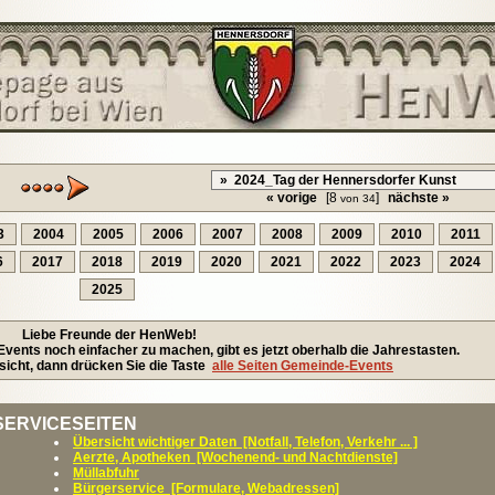
« vorige
[8
]
nächste »
von 34
3
2004
2005
2006
2007
2008
2009
2010
2011
6
2017
2018
2019
2020
2021
2022
2023
2024
2025
Liebe Freunde der HenWeb!
ents noch einfacher zu machen, gibt es jetzt oberhalb die Jahrestasten.
icht, dann drücken Sie die Taste
alle Seiten Gemeinde-Events
SERVICESEITEN
Übersicht wichtiger Daten [Notfall, Telefon, Verkehr ... ]
Aerzte, Apotheken [Wochenend- und Nachtdienste]
Müllabfuhr
Bürgerservice [Formulare, Webadressen]