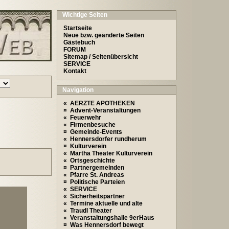
Wichtige Seiten
Startseite
Neue bzw. geänderte Seiten
Gästebuch
FORUM
Sitemap / Seitenübersicht
SERVICE
Kontakt
Navigation
« AERZTE APOTHEKEN
¤ Advent-Veranstaltungen
« Feuerwehr
« Firmenbesuche
¤ Gemeinde-Events
« Hennersdorfer rundherum
¤ Kulturverein
« Martha Theater Kulturverein
« Ortsgeschichte
¤ Partnergemeinden
« Pfarre St. Andreas
¤ Politische Parteien
« SERVICE
« Sicherheitspartner
« Termine aktuelle und alte
« Traudl Theater
« Veranstaltungshalle 9erHaus
¤ Was Hennersdorf bewegt