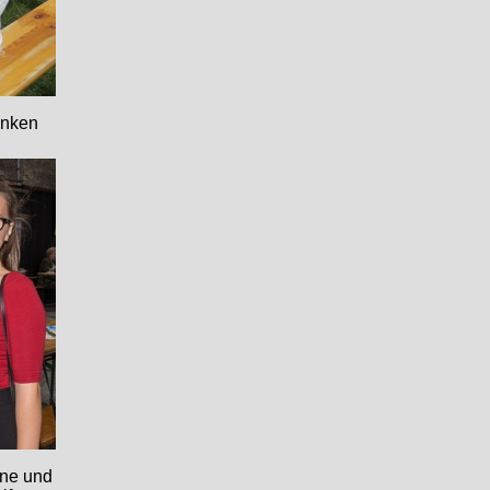
inken
ine und