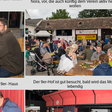
Nora, vor, die auch künftig dem Verein aktiv h
wollen
Der 9er-Hof ist gut besucht, bald wird das Mo
m 9er- Haus
lebendig