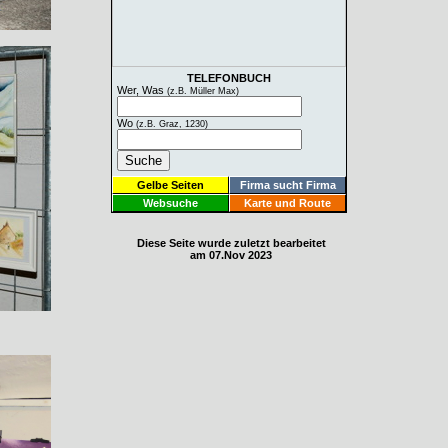
TELEFONBUCH
Wer, Was
(z.B. Müller Max)
Wo
(z.B. Graz, 1230)
Gelbe Seiten
Firma sucht Firma
Websuche
Karte und Route
Diese Seite wurde zuletzt bearbeitet
am 07.Nov 2023