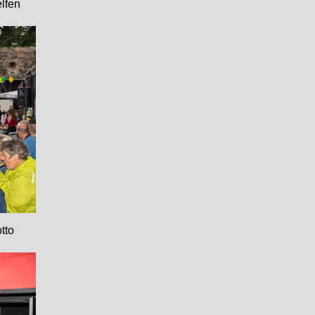
elfen
tto