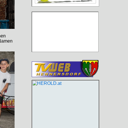
nen
 Namen