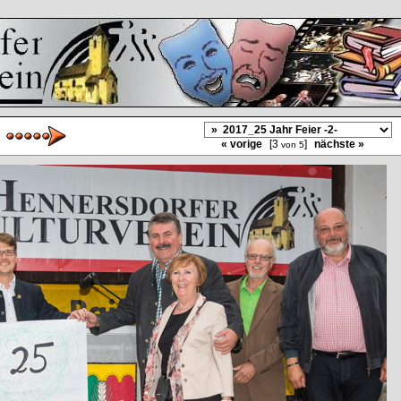
« vorige
[3
]
nächste »
von 5