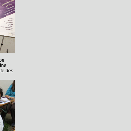
pe
ine
hte des