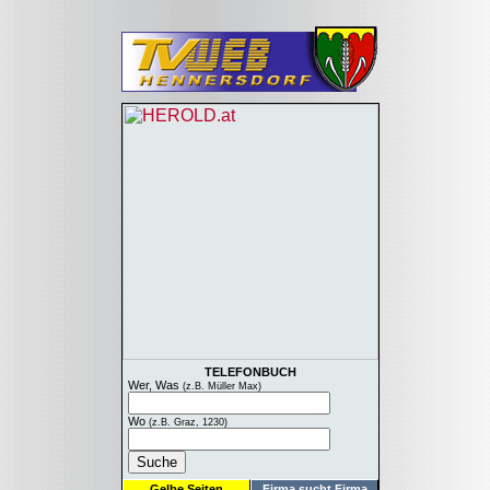
TELEFONBUCH
Wer, Was
(z.B. Müller Max)
Wo
(z.B. Graz, 1230)
Gelbe Seiten
Firma sucht Firma