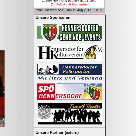
HenWeb
Zugriffe zur
seit 01.04.1999
Zur Zeit sind
0
User online
max.Userzahl :
298
, am 19.Aug 2013 - 18:37
Unsere Sponsoren
Unsere Partner (extern)
-