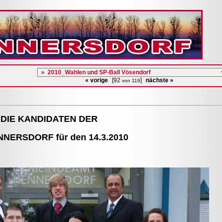
« vorige
[92
]
nächste »
von 119
DIE KANDIDATEN DER
NERSDORF für den 14.3.2010