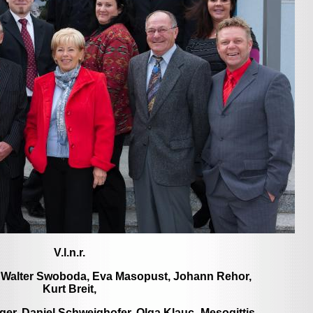
V.l.n.r.
, Walter Swoboda, Eva Masopust, Johann Rehor,
Kurt Breit,
ger, Daniel Schweighofer, Olga Klauc- Mesogittis,