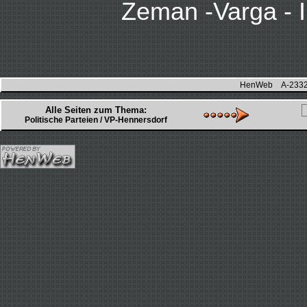
Zeman -Varga - I
HenWeb A-2332 H
Alle Seiten zum Thema:
Politische Parteien / VP-Hennersdorf