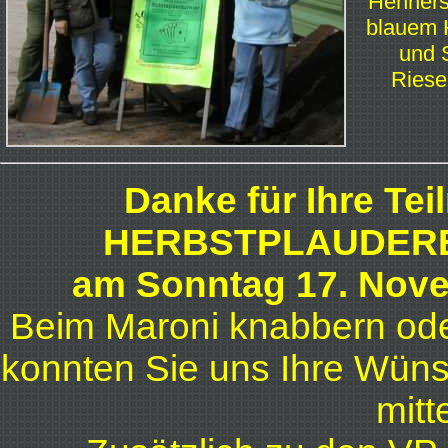
Henners
blauem 
und 
Riese
Danke für Ihre Te
HERBSTPLAUDERE
am Sonntag 17. Nov
Beim Maroni knabbern oder
konnten Sie uns Ihre Wüns
mitt