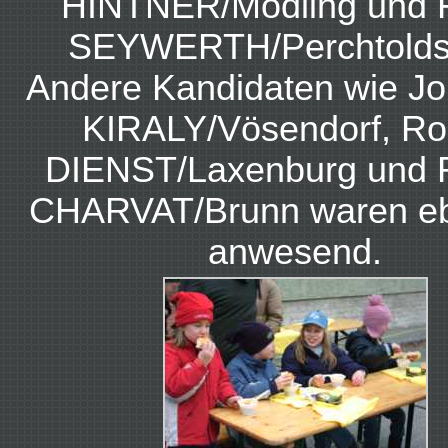
HINTNER/Mödling und 
SEYWERTH/Perchtoldsd
Andere Kandidaten wie J
KIRALY/Vösendorf, Ro
DIENST/Laxenburg und 
CHARVAT/Brunn waren eb
anwesend.