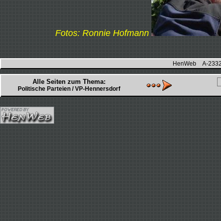
Fotos: Ronnie Hofmann
HenWeb A-2332 H
Alle Seiten zum Thema:
Politische Parteien / VP-Hennersdorf